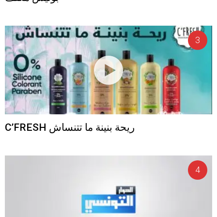
C’FRESH ريحة بنينة ما تتنساش