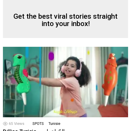
Get the best viral stories straight
NEWSLETTER
into your inbox!
65
Views
SPOTS
Tunisie