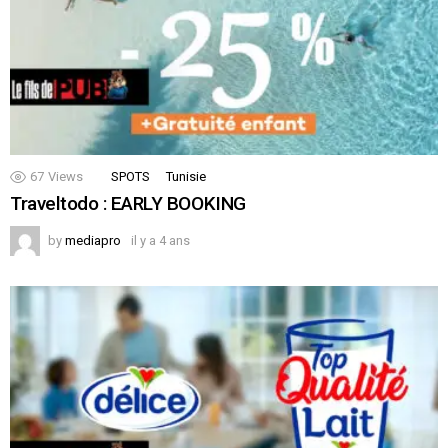
67
Views
SPOTS
Tunisie
Traveltodo : EARLY BOOKING
by
mediapro
il y a 4 ans