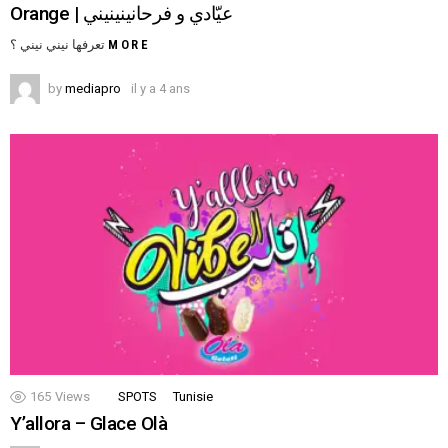
Orange | عيّادي و فرحانينينيني
تعرفها نيني نيني ؟
MORE
by
mediapro
il y a 4 ans
165
Views
SPOTS
Tunisie
Y’allora – Glace Olà