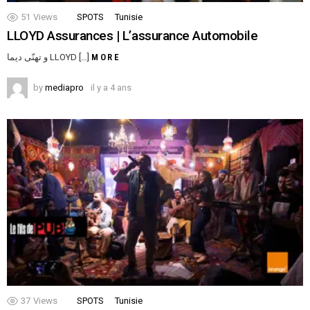
51
Views
SPOTS
Tunisie
LLOYD Assurances | L’assurance Automobile
و تهنّى ديما LLOYD […]
MORE
by
mediapro
il y a 4 ans
37
Views
SPOTS
Tunisie