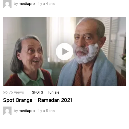
by
mediapro
il y a 4 ans
75
Views
SPOTS
Tunisie
Spot Orange – Ramadan 2021
by
mediapro
il y a 5 ans