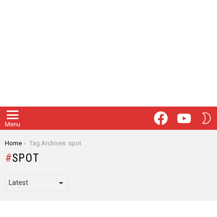
Facebook
Youtube
S
Menu
S
You are here:
Home
Tag Archives: spot
SPOT