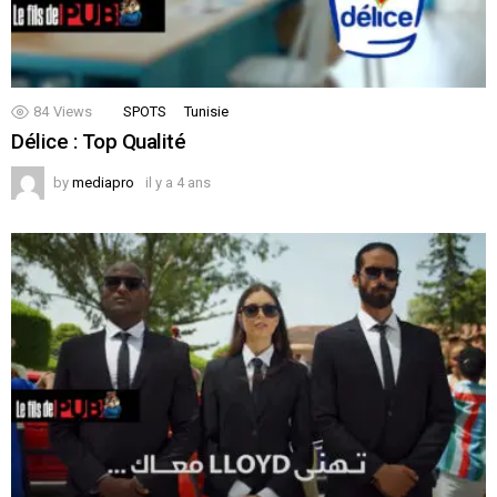
84
Views
SPOTS
Tunisie
Délice : Top Qualité
by
mediapro
il y a 4 ans