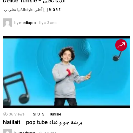
Délice Tunisie – الدّنيا تحلى
.الدّنيا تحلى بstylo آحلى […]
MORE
by
mediapro
il y a 3 ans
36
Views
SPOTS
Tunisie
Natilait – pop tube برشة جو و غناء