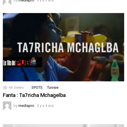
by
mediapro
il y a 3 ans
44
Views
SPOTS
Tunisie
Fanta : Ta7richa Mchagelba
by
mediapro
il y a 4 ans