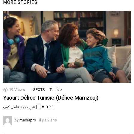
MORE STORIES
19
Views
SPOTS
Tunisie
Yaourt Délice Tunisie (Délice Mamzouj)
نتبنٍ ديمة عامل كيف […]
MORE
by
mediapro
il y a 2 ans