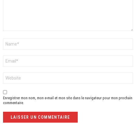
Nom
*
E-
mail
*
Site
web
Enregistrer mon nom, mon e-mail et mon site dans le navigateur pour mon prochain
commentaire.