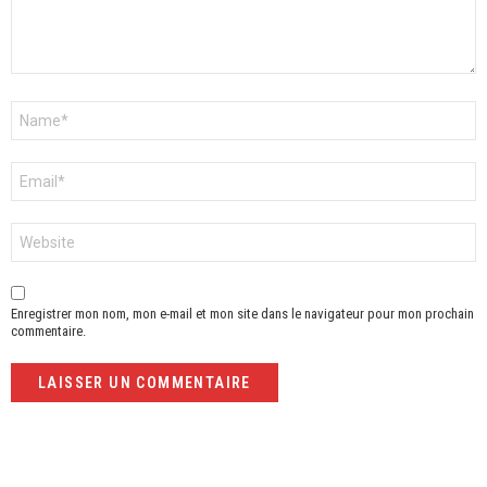
Nom
*
E-
mail
*
Site
web
Enregistrer mon nom, mon e-mail et mon site dans le navigateur pour mon prochain
commentaire.