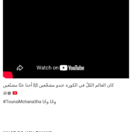
كان العالم الكلّ في الكورة عندو مشجّعين 🙌 أحنا عنّا مشنّعين
🥁
⚽
#TounsiMchana3ha وحّا وحّا