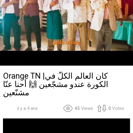
,
SPOTS
Tunisie
Orange TN |كان العالم الكلّ في
الكورة عندو مشجّعين 🙌 أحنا عنّا
مشنّعين
il y a 4 ans
45
Views
0
Votes