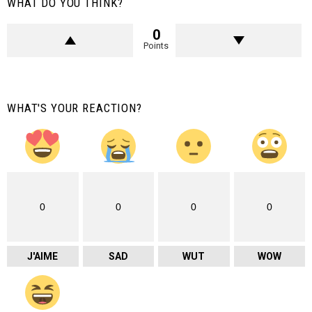
WHAT DO YOU THINK?
0
Points
WHAT'S YOUR REACTION?
0
0
0
0
J'AIME
SAD
WUT
WOW