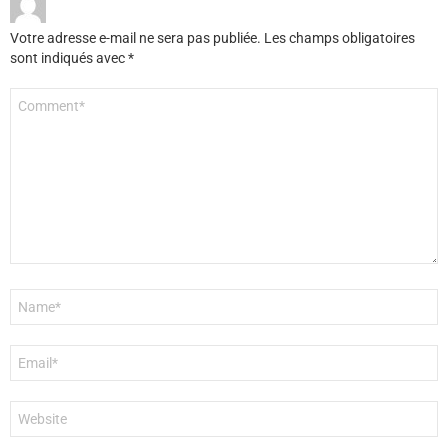
Votre adresse e-mail ne sera pas publiée.
Les champs obligatoires
sont indiqués avec
*
Commentaire
*
Nom
*
E-
mail
*
Site
web