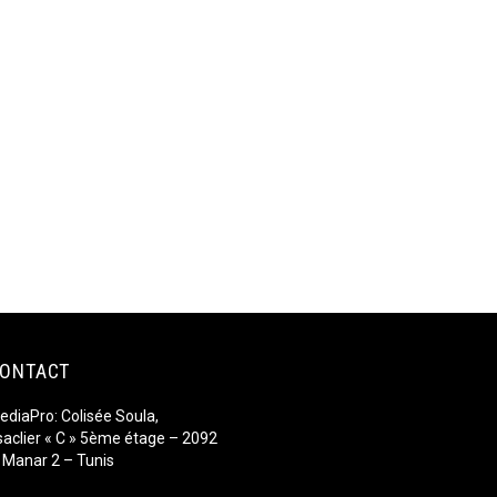
ONTACT
ediaPro: Colisée Soula,
saclier « C » 5ème étage – 2092
l Manar 2 – Tunis
iore Fromage Tunisie