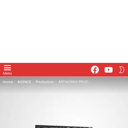
Facebook
Youtube
S
Menu
S
You are here:
Home
AGENCE
Production
ARTWORKS-PRODUCTION