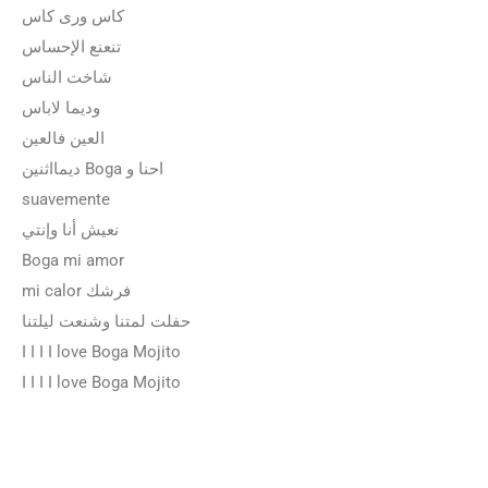
كاس ورى كاس
تنعنع الإحساس
شاخت الناس
وديما لاباس
العين فالعين
ديمااثنين Boga احنا و
suavemente
نعيش أنا وإنتي
Boga mi amor
mi calor فرشك
حفلت لمتنا وشنعت ليلتنا
I I I I love Boga Mojito
I I I I love Boga Mojito