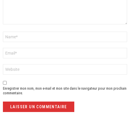
Nom
*
E-
mail
*
Site
web
Enregistrer mon nom, mon e-mail et mon site dans le navigateur pour mon prochain
commentaire.