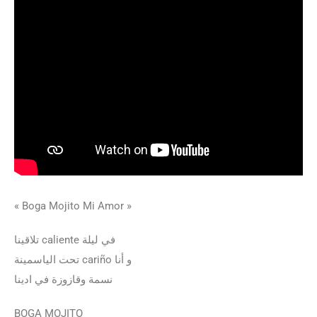
« Boga Mojito Mi Amor »
تلاقینا caliente في لیلة
تحت الیاسمینة cariño و أنا
نسمة وقازوزة في ادينا
BOGA MOJITO