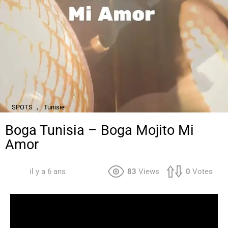
,
SPOTS
Tunisie
Boga Tunisia – Boga Mojito Mi
Amor
il y a 6 ans
83
Views
0
Votes