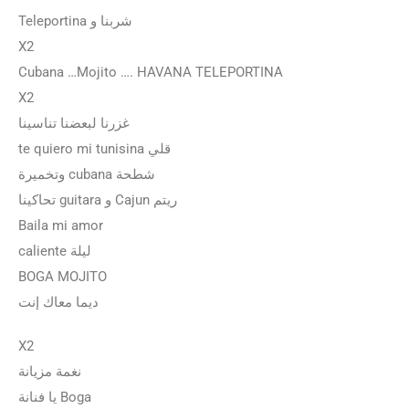
Teleportina شربنا و
X2
Cubana …Mojito …. HAVANA TELEPORTINA
X2
غزرنا لبعضنا تناسینا
te quiero mi tunisina قلي
وتخمیرة cubana شطحة
تحاكینا guitara و Cajun ریتم
Baila mi amor
caliente لیلة
BOGA MOJITO
دیما معاك إنت
X2
نغمة مزيانة
يا فنانة Boga