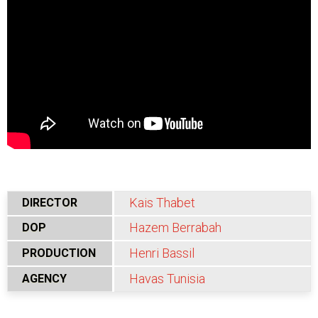
Kais Thabet
DIRECTOR
Hazem Berrabah
DOP
Henri Bassil
PRODUCTION
Havas Tunisia
AGENCY