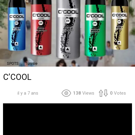
,
SPOTS
Tunisie
C’COOL
il y a 7 ans
138
Views
0
Votes