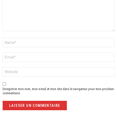
Nom
*
E-
mail
*
Site
web
Enregistrer mon nom, mon e-mail et mon site dans le navigateur pour mon prochain
commentaire.