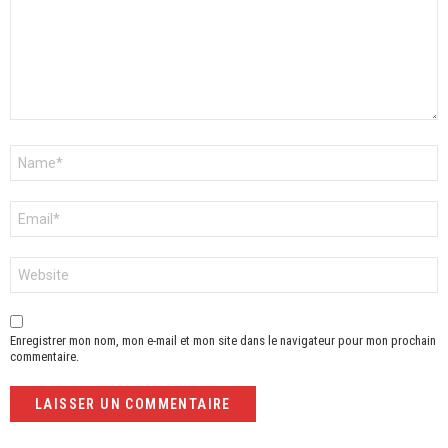
Nom
*
E-
mail
*
Site
web
Enregistrer mon nom, mon e-mail et mon site dans le navigateur pour mon prochain
commentaire.