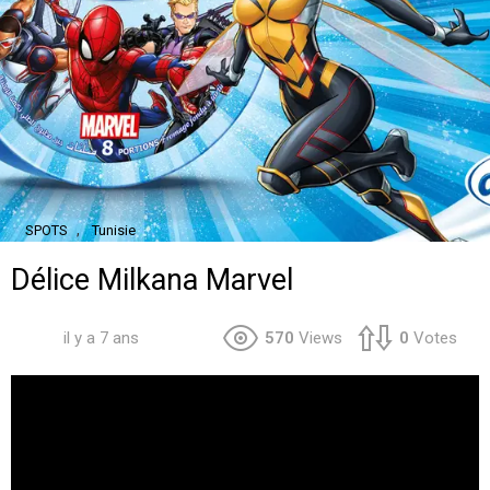
,
SPOTS
Tunisie
Délice Milkana Marvel
il y a 7 ans
570
Views
0
Votes