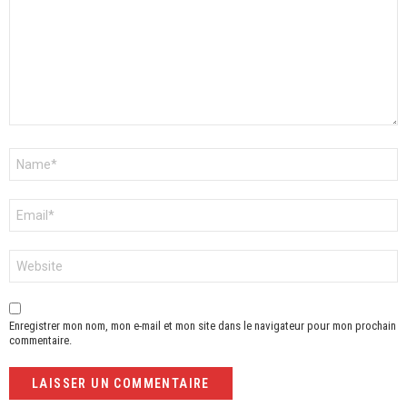
Nom
*
E-
mail
*
Site
web
Enregistrer mon nom, mon e-mail et mon site dans le navigateur pour mon prochain
commentaire.