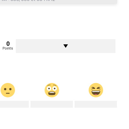
0
Points
0
0
0