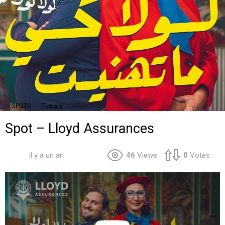
,
SPOTS
Tunisie
Spot – Lloyd Assurances
il y a un an
46
Views
0
Votes