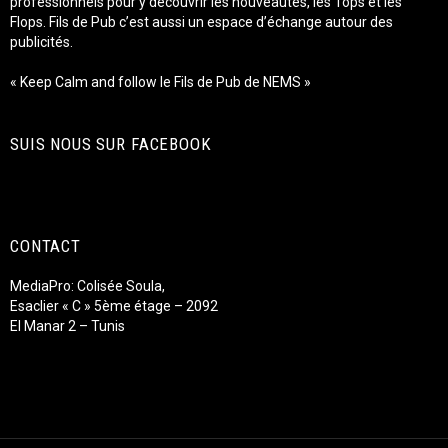
professionnels pour y découvrir les nouveautés, les Tops et les
Flops. Fils de Pub c’est aussi un espace d’échange autour des
publicités.
« Keep Calm and follow le Fils de Pub de NEMS »
SUIS NOUS SUR FACEBOOK
CONTACT
MediaPro: Colisée Soula,
Esaclier « C » 5ème étage – 2092
El Manar 2 – Tunis
Fiore Fromage Tunisie
Luxury Hospitality Tunisie