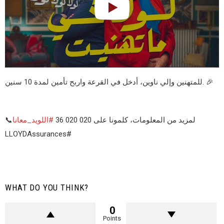
للمتهنين وإلي ناوين، أدخل في القرعة واربح تأمين لمدة 10 سنين. 🎉
📞لمزيد من المعلومات، كلمونا على 020 020 36
#اللويد_معانا
LLOYDAssurances#
WHAT DO YOU THINK?
0
Points