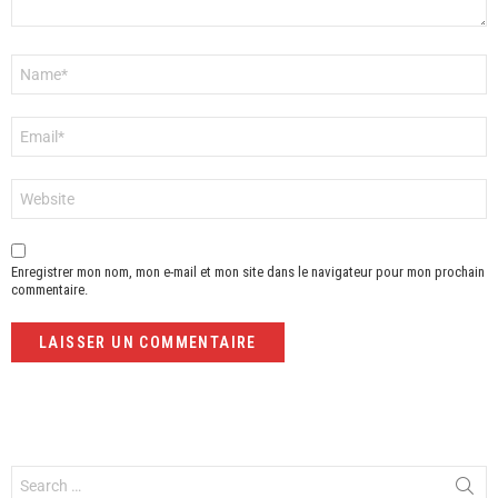
Nom
*
E-
mail
*
Site
web
Enregistrer mon nom, mon e-mail et mon site dans le navigateur pour mon prochain
commentaire.