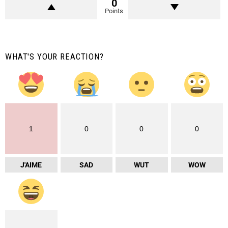
0
Points
WHAT'S YOUR REACTION?
1
0
0
0
J'AIME
SAD
WUT
WOW