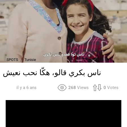
,
SPOTS
Tunisie
ناس بكري قالو، هكّا نحب نعيش
il y a 6 ans
268
Views
0
Votes