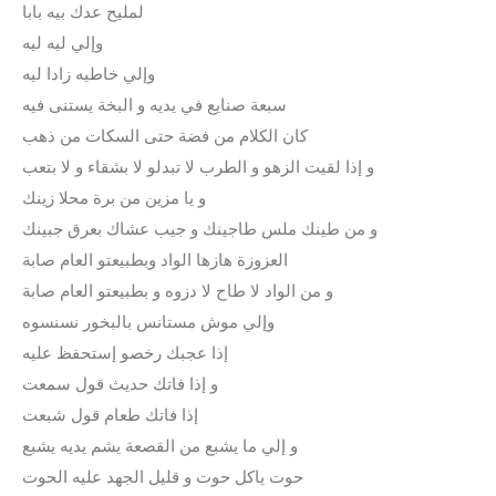
لمليح عدك بيه بابا
وإلي ليه ليه
وإلي خاطيه زادا ليه
سبعة صنايع في يديه و البخة يستنى فيه
كان الكلام من فضة حتى السكات من ذهب
و إذا لقيت الزهو و الطرب لا تبدلو لا بشقاء و لا بتعب
و يا مزين من برة محلا زينك
و من طينك ملس طاجينك و جيب عشاك بعرق جبينك
العزوزة هازها الواد وبطبيعتو العام صابة
و من الواد لا طاح لا دزوه و بطبيعتو العام صابة
وإلي موش مستانس بالبخور نسنسوه
إذا عجبك رخصو إستحفظ عليه
و إذا فاتك حديث قول سمعت
إذا فاتك طعام قول شبعت
و إلي ما يشبع من القصعة يشم يديه يشبع
حوت ياكل حوت و قليل الجهد عليه الحوت