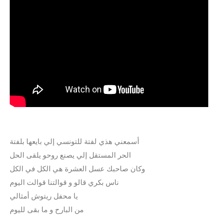
أسمعني هذي لفتة للتونسي إلي بايعها بلفتة
الحر المستقل إلي يصنع روحو يلقى الحل
وكان صاحبك عسل العشرة هي الكل في الكل
ناس بكري قالو و قوالتنا قوالت اليوم
يا محفل ريتوش أمثالي
من البارح و ما بقى لليوم