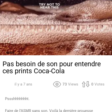
NEWS
Pas besoin de son pour entendre
ces prints Coca-Cola
il y a 7 ans
73
Views
0
Votes
Pssshhhhhhht.
Faire de l’ASMR sans son. Voilà la dernière prouesse