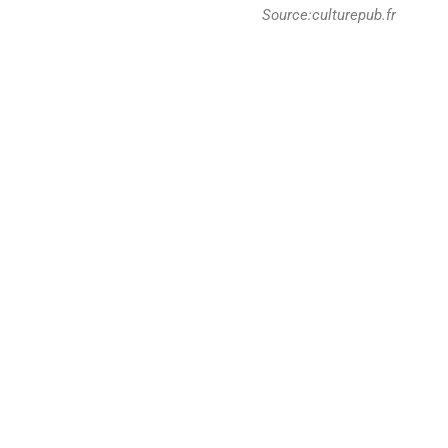
Source:culturepub.fr
0
Points
0
0
0